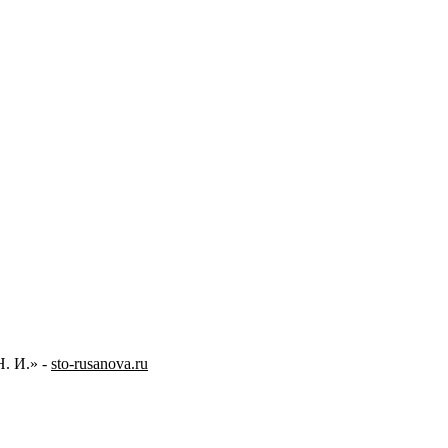
. И.» -
sto-rusanova.ru